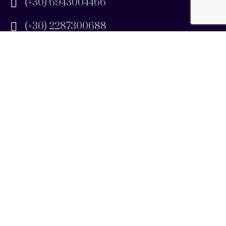
(+30) 6943004466
(+30) 2287300688
Μενού
Αρχική
Σχετικά
Κρουαζιέρες
Γκάλερι
Επικοινωνία
Άρθρα
EL