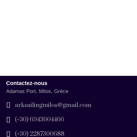
Contactez-nous
Adamas Port, Milos, Grèce
arksailingmilos@gmail.com
(+30) 6943004466
(+30) 2287300688